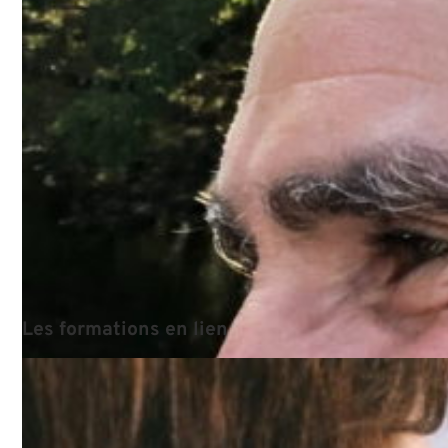
conflictuelles.
Utilité, prise de conscience,
déblocage de certains
aspects de fonctionnements
possibles de l'individu,
prévention ou pistes de
réflexions de conflits
présents ou possibles, cela
permet d'être attentif/ve à la
problématique.
Je ne peux que recommander
cette formation même s'il y a
beaucoup de travail et
d'investissement personnel à
apporter. Le fruit, le résultat
en vaut la chandelle pour
désamorcer des conflits.
Les
formations
en
lien