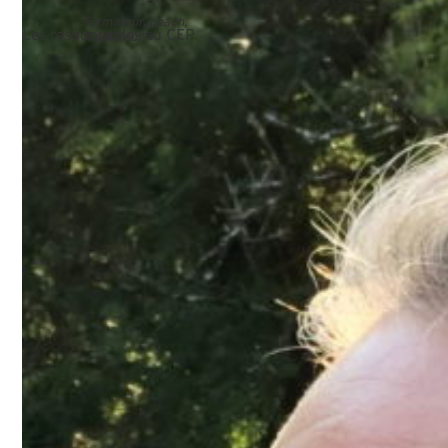
Formateur, coach,
Les
responsables
au
CEP
médiateur
Anne-Julie Choffat
Responsable de formation
Catia Lopes
Coordinatrice de formation
Retours de participant.e.s
Cette formation peut aider
tout le monde a prendre de la
distance et à rester objectif
sur les conflits vécus au
travail.
Je la recommande vivement
car elle permet de nous faire
prendre conscience que
notre attitude joue un rôle
majeur dans les situations