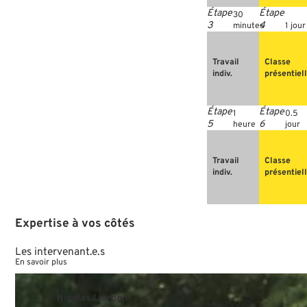
30
minutes
1 jour
Travail
Classe
indiv.
présentiel
1
0.5
heure
jour
Travail
Classe
indiv.
présentiel
Expertise
à
vos
côtés
Les
intervenant.e.s
En savoir plus
Nicolas Liardon