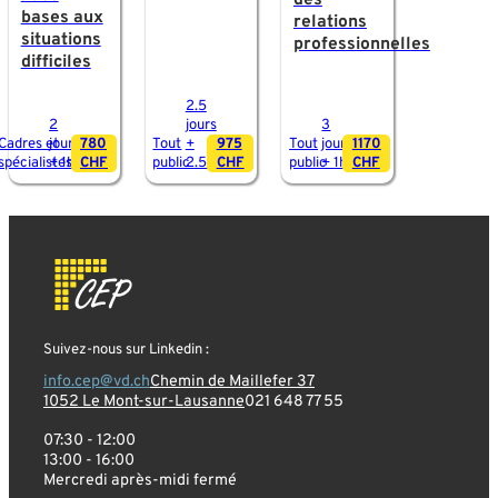
bases aux
relations
situations
professionnelles
difficiles
2.5
2
jours
3
Cadres et
jours
780
Tout
+
975
Tout
jours
1170
spécialistes
+ 1h
CHF
public
2.5h
CHF
public
+ 1h
CHF
Suivez-nous sur Linkedin :
info.cep@vd.ch
Chemin de Maillefer 37
1052 Le Mont-sur-Lausanne
021 648 77 55
07:30 - 12:00
13:00 - 16:00
Mercredi après-midi fermé