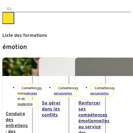
Liste des formations
émotion
Compétences
Compétences
Compétences
managériales
personnelles
personnelles
et de
Se gérer
Renforcer
leadership
dans les
ses
Conduire
conflits
compétences
des
émotionnelles
entretiens
au service
: des
des