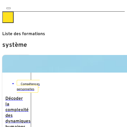
Liste des formations
système
Compétences
personnelles
Décoder
la
complexité
des
dynamiques
humaines