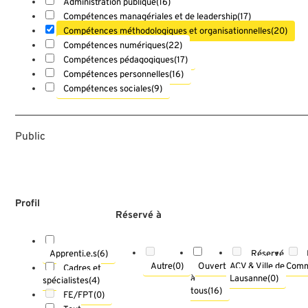
Administration publique
(16)
Compétences managériales et de leadership
(17)
Compétences méthodologiques et organisationnelles
(20)
Compétences numériques
(22)
Compétences pédagogiques
(17)
Compétences personnelles
(16)
Compétences sociales
(9)
Public
Profil
Réservé à
Réservé
Apprenti.e.s
(6)
Autre
(0)
Ouvert
ACV & Ville de
Comm
Cadres et
à
Lausanne
(0)
spécialistes
(4)
tous
(16)
FE/FPT
(0)