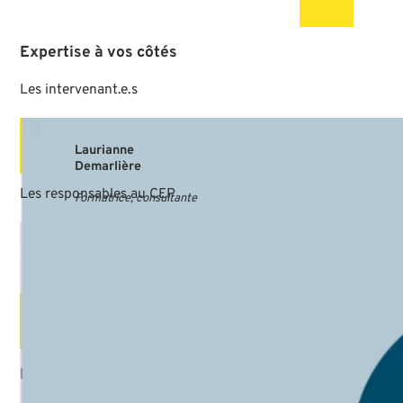
Expertise
à
vos
côtés
Les
intervenant.e.s
Laurianne
Demarlière
Les
responsables
au
CEP
Formatrice, consultante
Cédric Reynaud
Responsable de formation
Catia Lopes
Coordinatrice de formation
Retours de participant.e.s