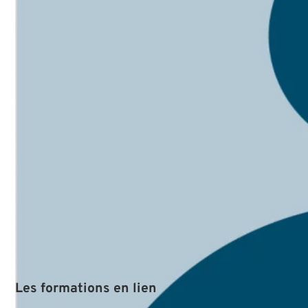
Bien qu'il s'agit des éléments
essentiels de Word, cette
formation nous permet
d'acquérir de bonnes
pratiques, des raccourcis
pour faciliter la rédaction et
la mise en page de
documents Word.
Cours dynamique et
VOTRE ESPACE
passionnant. L'enseignante
FORMATION
nous a tenu en haleine toute
la journée avec ses astuces et
solutions à toutes les
problématiques. A
recommander !
Le cours était très bien
présenté avec des exercices
tout au long de la journée ce
qui l'a rendu intéressant
Formation utile autant à un
débutant sur Word qu'à une
personne qui a déjà pratiqué.
Les
formations
en
lien