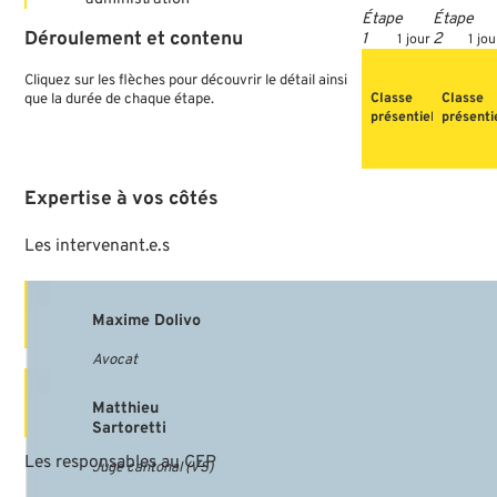
Déroulement
et
contenu
1 jour
1 jou
Cliquez sur les flèches pour découvrir le détail ainsi
Classe
Classe
que la durée de chaque étape.
présentielle
présenti
Expertise
à
vos
côtés
Les
intervenant.e.s
Maxime Dolivo
Avocat
Matthieu
Sartoretti
Les
responsables
au
CEP
Juge cantonal (VS)