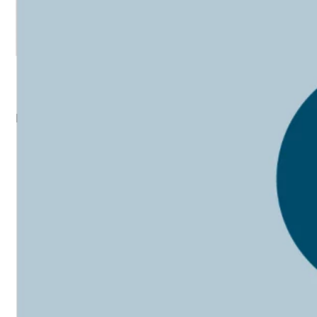
Cédric Reynaud
Responsable de formation
Retours de participant.e.s
Le contenu est très
intéressant et les
intervenants rendent la
formation plaisante à suivre.
Explications claires.
Les intervenants étaient très
compétents et intéressants
Bonne formation illustrée
avec des exemples concrets
Patricia Morato
et bien présentée par les
formateurs. Cette formation
Coordinatrice de formation
sera utile au niveau
professionnelle.
Formation très intéressante