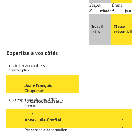
30
minutes
1 jour
Travail
Classe
indiv.
présentiel
Expertise
à
vos
côtés
Les
intervenant.e.s
En savoir plus
Jean-François
Chapuisat
Les
responsables
au
CEP
Formateur, facilitateur,
coach
Anne-Julie Choffat
Responsable de formation