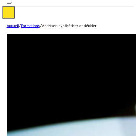
/
/
Accueil
Formations
Analyser, synthétiser et décider