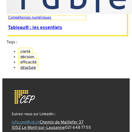
Compétences numériques
Tableau® : les essentiels
Tags :
clarté
décision
efficacité
structure
Suivez-nous sur Linkedin :
info.cep@vd.ch
Chemin de Maillefer 37
1052 Le Mont-sur-Lausanne
021 648 77 55