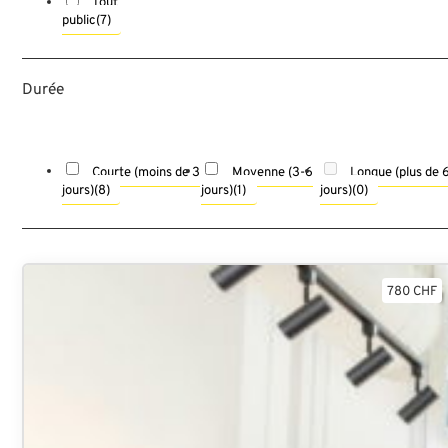
Tout
public
(7)
Durée
Courte (moins de 3
Moyenne (3-6
Longue (plus de 
jours)
(8)
jours)
(1)
jours)
(0)
780 CHF