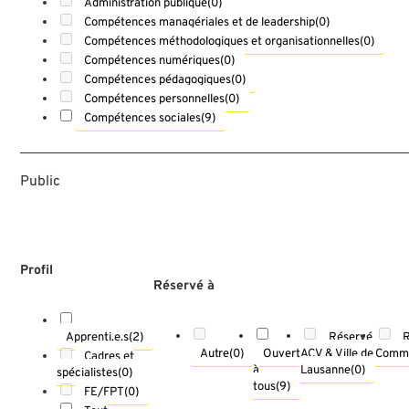
Administration publique
(0)
Compétences managériales et de leadership
(0)
Compétences méthodologiques et organisationnelles
(0)
Compétences numériques
(0)
Compétences pédagogiques
(0)
Compétences personnelles
(0)
Compétences sociales
(9)
Public
Profil
Réservé à
Réservé
Apprenti.e.s
(2)
Autre
(0)
Ouvert
ACV & Ville de
Comm
Cadres et
à
Lausanne
(0)
spécialistes
(0)
tous
(9)
FE/FPT
(0)