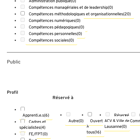
Administration publique
(0)
Compétences managériales et de leadership
(0)
Compétences méthodologiques et organisationnelles
(20)
Compétences numériques
(0)
Compétences pédagogiques
(0)
Compétences personnelles
(0)
Compétences sociales
(0)
Public
Profil
Réservé à
Réservé
Apprenti.e.s
(6)
Autre
(0)
Ouvert
ACV & Ville de
Comm
Cadres et
à
Lausanne
(0)
spécialistes
(4)
tous
(16)
FE/FPT
(0)