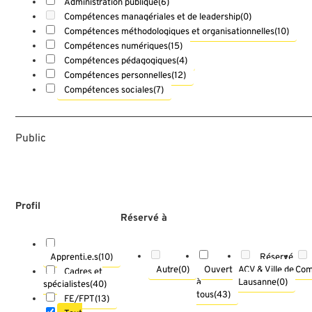
Administration publique
(6)
Compétences managériales et de leadership
(0)
Compétences méthodologiques et organisationnelles
(10)
Compétences numériques
(15)
Compétences pédagogiques
(4)
Compétences personnelles
(12)
Compétences sociales
(7)
Public
Profil
Réservé à
Réservé
Apprenti.e.s
(10)
Autre
(0)
Ouvert
ACV & Ville de
Com
Cadres et
à
Lausanne
(0)
spécialistes
(40)
tous
(43)
FE/FPT
(13)