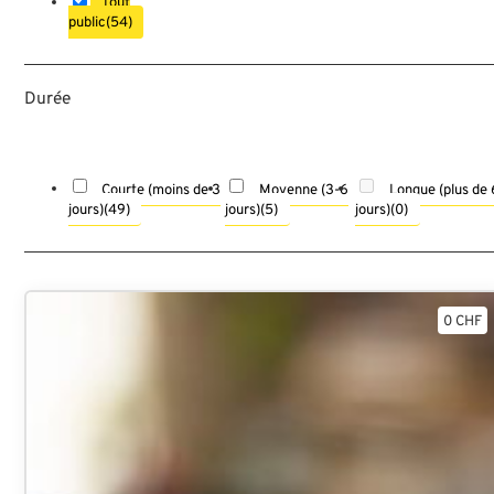
Tout
public
(54)
Durée
Courte (moins de 3
Moyenne (3-6
Longue (plus de 
jours)
(49)
jours)
(5)
jours)
(0)
0 CHF